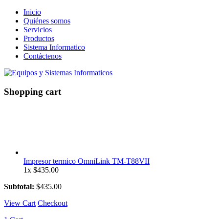
Inicio
Quiénes somos
Servicios
Productos
Sistema Informatico
Contáctenos
Shopping cart
Impresor termico OmniLink TM-T88VII
1x
$
435.00
Subtotal:
$
435.00
View Cart
Checkout