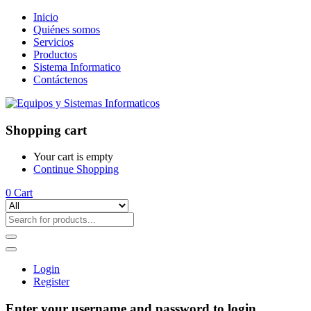
Inicio
Quiénes somos
Servicios
Productos
Sistema Informatico
Contáctenos
Shopping cart
Your cart is empty
Continue Shopping
0
Cart
Login
Register
Enter your username and password to login.