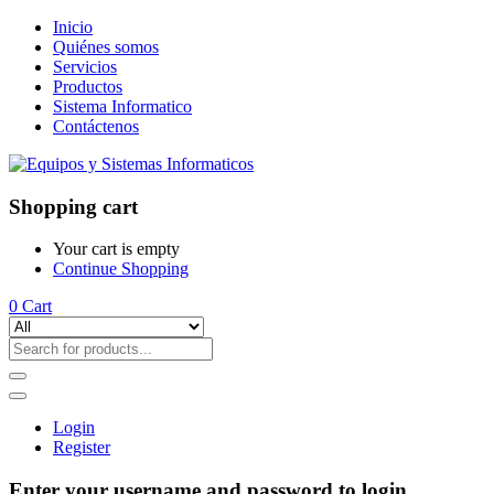
Inicio
Quiénes somos
Servicios
Productos
Sistema Informatico
Contáctenos
Shopping cart
Your cart is empty
Continue Shopping
0
Cart
Login
Register
Enter your username and password to login.