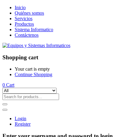
Inicio
Quiénes somos
Servicios
Productos
Sistema Informatico
Contáctenos
Shopping cart
Your cart is empty
Continue Shopping
0
Cart
Login
Register
Enter your username and password to login.