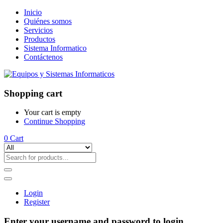
Inicio
Quiénes somos
Servicios
Productos
Sistema Informatico
Contáctenos
Shopping cart
Your cart is empty
Continue Shopping
0
Cart
Login
Register
Enter your username and password to login.