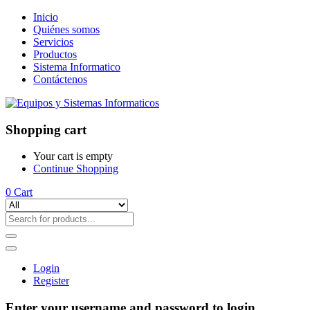
Inicio
Quiénes somos
Servicios
Productos
Sistema Informatico
Contáctenos
Shopping cart
Your cart is empty
Continue Shopping
0
Cart
Login
Register
Enter your username and password to login.