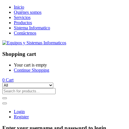
Inicio
Quiénes somos
Servicios
Productos
Sistema Informatico
Contáctenos
Shopping cart
Your cart is empty
Continue Shopping
0
Cart
Login
Register
Enter your username and password to login.