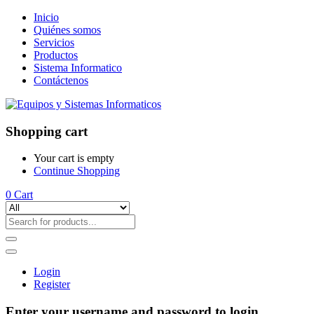
Inicio
Quiénes somos
Servicios
Productos
Sistema Informatico
Contáctenos
Shopping cart
Your cart is empty
Continue Shopping
0
Cart
Login
Register
Enter your username and password to login.