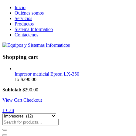
Inicio
Quiénes somos
Servicios
Productos
Sistema Informatico
Contáctenos
Shopping cart
Impresor matricial Epson LX-350
1x
$
290.00
Subtotal:
$
290.00
View Cart
Checkout
1
Cart