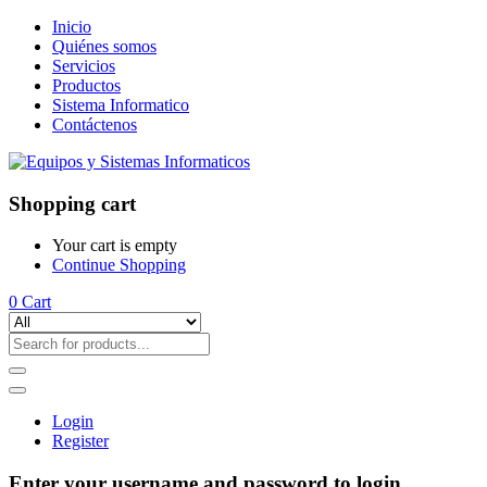
Inicio
Quiénes somos
Servicios
Productos
Sistema Informatico
Contáctenos
Shopping cart
Your cart is empty
Continue Shopping
0
Cart
Login
Register
Enter your username and password to login.