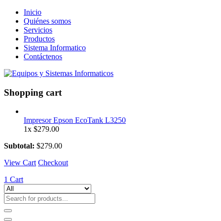
Inicio
Quiénes somos
Servicios
Productos
Sistema Informatico
Contáctenos
Shopping cart
Impresor Epson EcoTank L3250
1x
$
279.00
Subtotal:
$
279.00
View Cart
Checkout
1
Cart