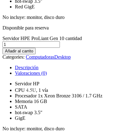
hot-swap 3.5″
Red GigE
No incluye: monitor, disco duro
Disponible para reserva
Servidor HPE ProLiant Gen 10 cantidad
Añadir al carrito
Categories:
Computadoras
Desktop
Descripción
Valoraciones (0)
Servidor HP
4.5U
CPU
, 1 vía
Procesador 1x Xeon Bronze 3106 / 1.7 GHz
Memoria 16 GB
SATA
hot-swap 3.5″
GigE
No incluye: monitor, disco duro