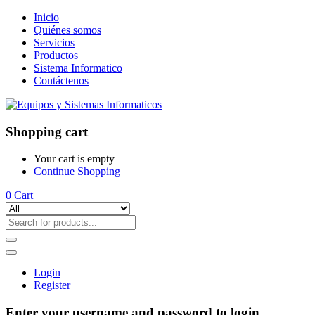
Inicio
Quiénes somos
Servicios
Productos
Sistema Informatico
Contáctenos
Shopping cart
Your cart is empty
Continue Shopping
0
Cart
Login
Register
Enter your username and password to login.