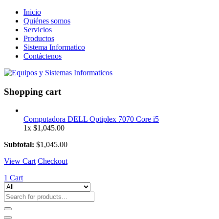
Inicio
Quiénes somos
Servicios
Productos
Sistema Informatico
Contáctenos
Shopping cart
Computadora DELL Optiplex 7070 Core i5
1x
$
1,045.00
Subtotal:
$
1,045.00
View Cart
Checkout
1
Cart