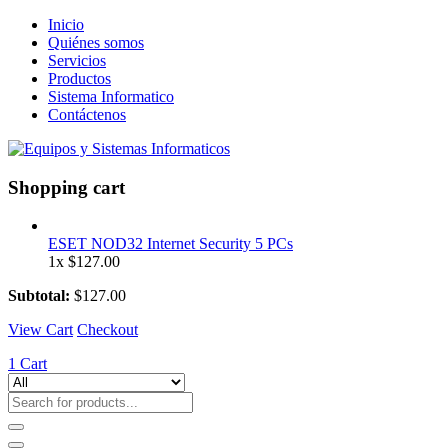
Inicio
Quiénes somos
Servicios
Productos
Sistema Informatico
Contáctenos
Shopping cart
ESET NOD32 Internet Security 5 PCs
1x
$
127.00
Subtotal:
$
127.00
View Cart
Checkout
1
Cart