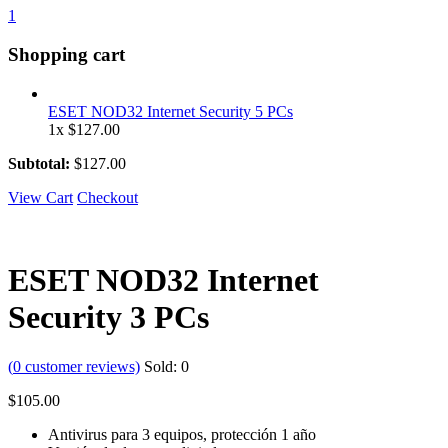
1
Shopping cart
ESET NOD32 Internet Security 5 PCs
1x
$
127.00
Subtotal:
$
127.00
View Cart
Checkout
ESET NOD32 Internet
Security 3 PCs
(
0
customer reviews)
Sold:
0
$
105.00
Antivirus para 3 equipos, protección 1 año