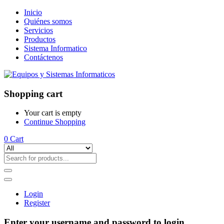
Inicio
Quiénes somos
Servicios
Productos
Sistema Informatico
Contáctenos
Shopping cart
Your cart is empty
Continue Shopping
0
Cart
Login
Register
Enter your username and password to login.