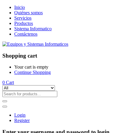
Inicio
Quiénes somos
Servicios
Productos
Sistema Informatico
Contáctenos
Shopping cart
Your cart is empty
Continue Shopping
0
Cart
Login
Register
Enter your username and password to login.