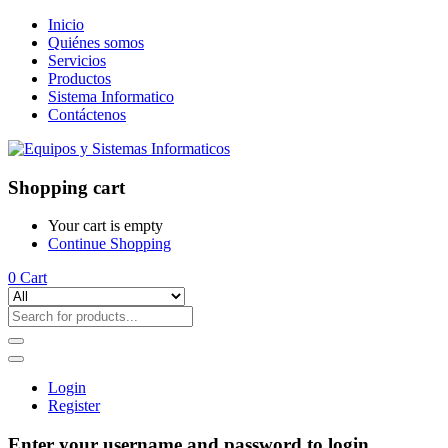
Inicio
Quiénes somos
Servicios
Productos
Sistema Informatico
Contáctenos
Shopping cart
Your cart is empty
Continue Shopping
0
Cart
Login
Register
Enter your username and password to login.