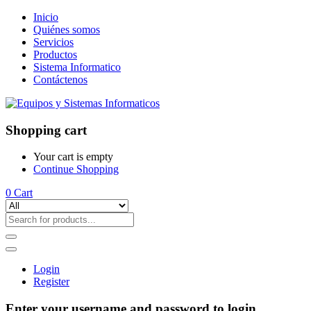
Inicio
Quiénes somos
Servicios
Productos
Sistema Informatico
Contáctenos
Shopping cart
Your cart is empty
Continue Shopping
0
Cart
Login
Register
Enter your username and password to login.