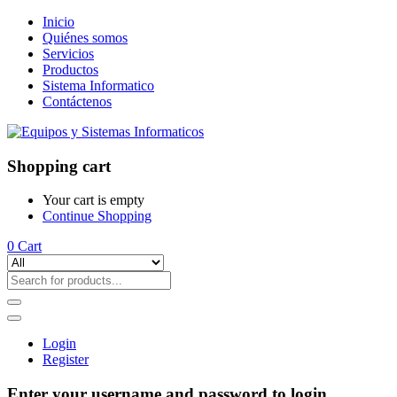
Inicio
Quiénes somos
Servicios
Productos
Sistema Informatico
Contáctenos
Shopping cart
Your cart is empty
Continue Shopping
0
Cart
Login
Register
Enter your username and password to login.