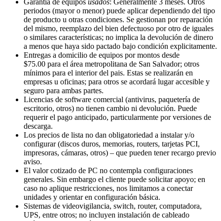
Garantía de equipos
usados
: Generalmente 3 meses. Otros
periodos (mayor o menor) puede aplicar dependiendo del tipo
de producto u otras condiciones. Se gestionan por reparación
del mismo, reemplazo del bien defectuoso por otro de iguales
o similares características; no implica la devolución de dinero
a menos que haya sido pactado bajo condición explicitamente.
Entregas a domicilio de equipos por montos desde
$75.00 para el área metropolitana de San Salvador; otros
mínimos para el interior del pais. Estas se realizarán en
empresas u oficinas; para otros se acordará lugar accesible y
seguro para ambas partes.
Licencias de software comercial (antivirus, paquetería de
escritorio, otros) no tienen cambio ni devolución. Puede
requerir el pago anticipado, particularmente por versiones de
descarga.
Los precios de lista no dan obligatoriedad a instalar y/o
configurar (discos duros, memorias, routers, tarjetas PCI,
impresoras, cámaras, otros) – que pueden tener recargo previo
aviso.
El valor cotizado de PC no contempla configuraciones
generales. Sin embargo el cliente puede solicitar apoyo; en
caso no aplique restricciones, nos limitamos a conectar
unidades y orientar en configuración básica.
Sistemas de videovigilancia, switch, router, computadora,
UPS, entre otros; no incluyen instalación de cableado