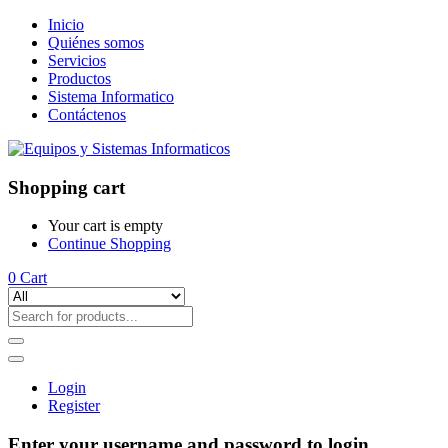
Inicio
Quiénes somos
Servicios
Productos
Sistema Informatico
Contáctenos
Shopping cart
Your cart is empty
Continue Shopping
0
Cart
Login
Register
Enter your username and password to login.