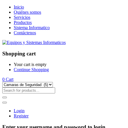
Inicio
Quiénes somos
Servicios
Productos
Sistema Informatico
Contáctenos
Shopping cart
Your cart is empty
Continue Shopping
0
Cart
Login
Register
Enter your username and password to login.